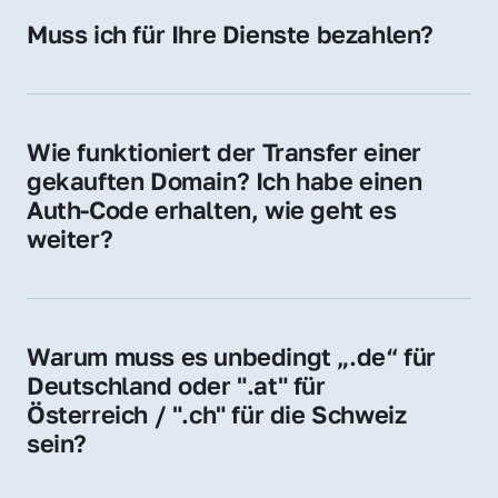
Hosting-Anbieter) fallen geringe laufende 
Muss ich für Ihre Dienste bezahlen?
Gebühren an. Diese bewegen sich für .de 
Nein, bei uns zahlen Sie nur den Kaufpreis 
Domains bei ca. 5€ / Jahr
der Domain – ohne zusätzliche Vermittlungs- 
oder Servicegebühren.
Wie funktioniert der Transfer einer 
gekauften Domain? Ich habe einen 
Auth-Code erhalten, wie geht es 
weiter?
Mit dem Auth-Code beauftragen Sie Ihren 
Provider, die Domain zu übernehmen. Gerne 
begleiten wir Sie bei diesem einfachen und 
Warum muss es unbedingt „.de“ für 
schnellen Prozess.
Deutschland oder ".at" für 
Österreich / ".ch" für die Schweiz 
sein?
Diese Endungen stehen für regionale 