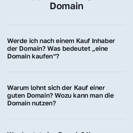
Domain
Werde ich nach einem Kauf Inhaber 
der Domain? Was bedeutet „eine 
Domain kaufen“?
Ja, Sie werden der offizielle Domain-Inhaber. 
Sie erhalten alle Rechte zur Nutzung, 
Verwaltung oder Weiterveräußerung der 
Warum lohnt sich der Kauf einer 
Domain.
guten Domain? Wozu kann man die 
Domain nutzen?
Eine starke Domain steigert Sichtbarkeit, 
Vertrauen und Markenwert. Nutzen Sie sie 
für Ihre Website, Weiterleitung, E-Mail-