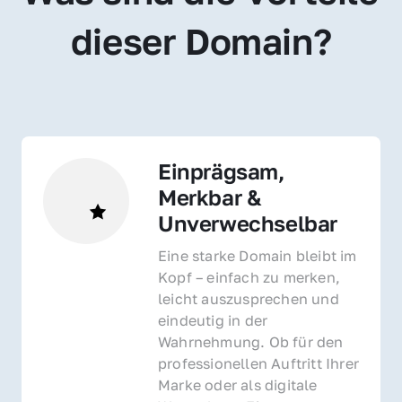
dieser Domain?
Einprägsam, 
Merkbar & 
Unverwechselbar
Eine starke Domain bleibt im 
Kopf – einfach zu merken, 
leicht auszusprechen und 
eindeutig in der 
Wahrnehmung. Ob für den 
professionellen Auftritt Ihrer 
Marke oder als digitale 