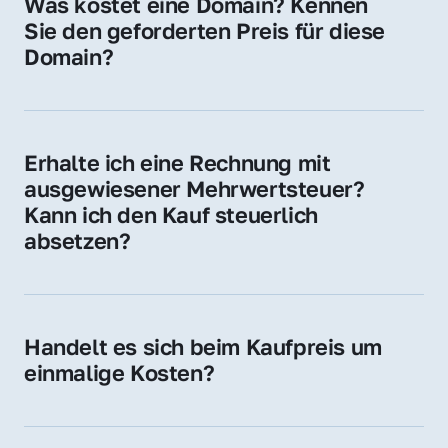
Was kostet eine Domain? Kennen 
Adressen oder als digitale Investition.
Sie den geforderten Preis für diese 
Domain?
Der Preis variiert je nach Domain. Für diese 
Domain liegt ein konkreter Kaufpreis vor – 
kontaktieren Sie uns gerne für ein 
Erhalte ich eine Rechnung mit 
unverbindliches Angebot.
ausgewiesener Mehrwertsteuer? 
Kann ich den Kauf steuerlich 
absetzen?
Ja, Sie erhalten eine Rechnung mit MwSt. 
Für Unternehmen ist der Kauf in der Regel 
steuerlich absetzbar.
Handelt es sich beim Kaufpreis um 
einmalige Kosten?
Ja. Der Kaufpreis ist einmalig. Nur beim 
späteren Betrieb der Domain (z. B. beim 